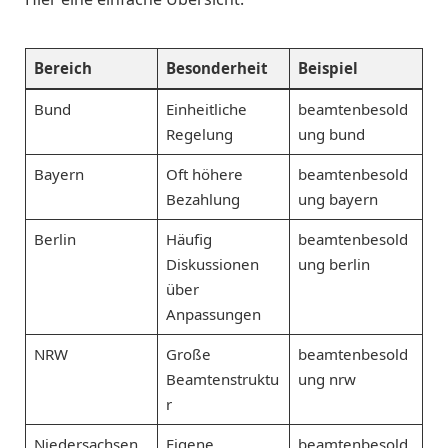
Bereich
Besonderheit
Beispiel
Bund
Einheitliche
beamtenbesold
Regelung
ung bund
Bayern
Oft höhere
beamtenbesold
Bezahlung
ung bayern
Berlin
Häufig
beamtenbesold
Diskussionen
ung berlin
über
Anpassungen
NRW
Große
beamtenbesold
Beamtenstruktu
ung nrw
r
Niedersachsen
Eigene
beamtenbesold