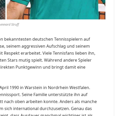
Lennard Struff
en bekanntesten deutschen Tennisspielern auf
weise, seinem aggressiven Aufschlag und seinem
 Respekt erarbeitet. Viele Tennisfans lieben ihn,
ßten Stars mutig spielt. Während andere Spieler
 direkten Punktgewinn und bringt damit eine
April 1990 in Warstein in Nordrhein Westfalen.
ennissport. Seine Familie unterstützte ihn auf
ritt nach oben arbeiten konnte. Anders als manche
um sich international durchzusetzen. Genau das
zeigt, dass Ausdauer manchmal wichtiger ist als